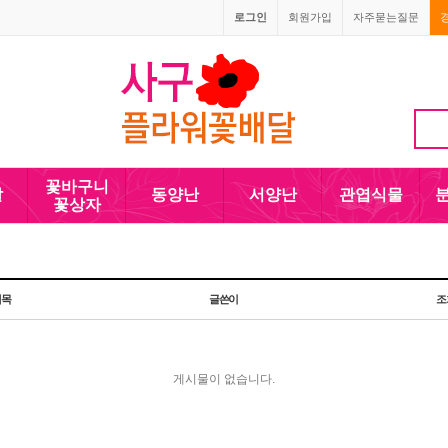
로그인
회원가입
자주묻는질문
010-5110-4090
꽃바구니
발
동양난
서양난
관엽식물
꽃상자
제목
글쓴이
조
게시물이 없습니다.