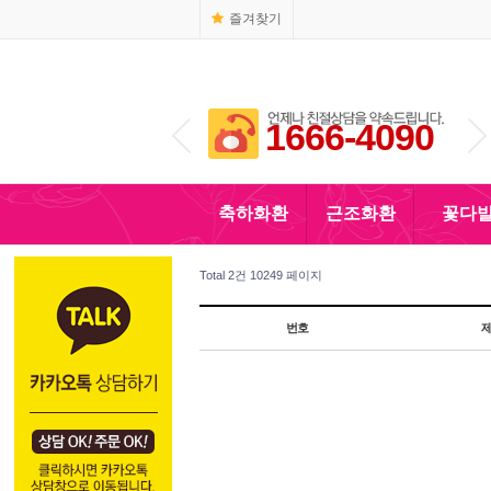
즐겨찾기
1666-4090
010-5110-4090
축하화환
근조화환
꽃다
Total 2건
10249 페이지
번호