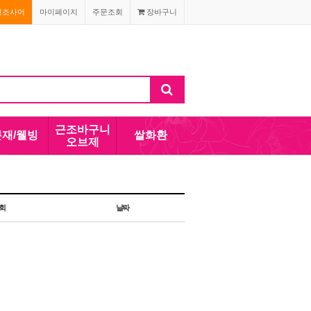
경조사어
마이페이지
주문조회
장바구니
근조바구니
분재/웰빙
쌀화환
오브제
회
날짜