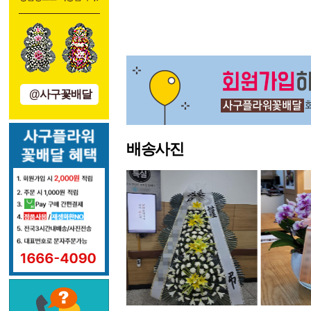
처음
이전
@사구꽃배달
배송사진