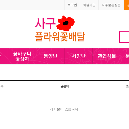
로그인
회원가입
자주묻는질문
1666-4090
010-5110-4090
꽃바구니
발
동양난
서양난
관엽식물
꽃상자
제목
글쓴이
조
게시물이 없습니다.