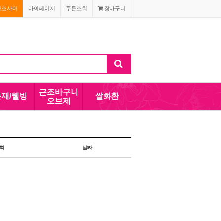
경조사어
마이페이지
주문조회
장바구니
근조바구니
분재/웰빙
쌀화환
오브제
회
날짜