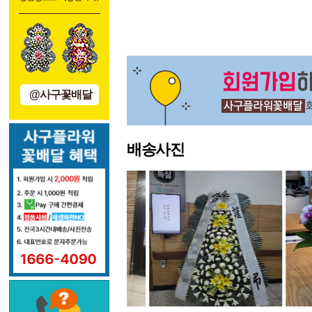
처음
이전
@사구꽃배달
배송사진