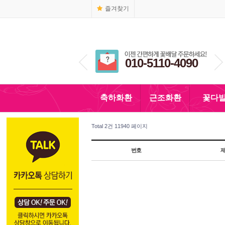
즐겨찾기
1666-4090
010-5110-4090
축하화환
근조화환
꽃다
Total 2건
11940 페이지
번호