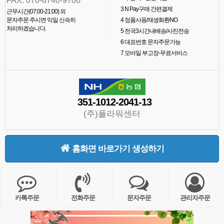
FAX. 070-8740-9700
3
N Pay구매 간편결제
근무시간(07:00-21:00) 외
문자주문 주시면 익일 신속히
4
정품사용/재생화환NO
처리하겠습니다.
5
전국3시간내배송/사진전송
6
대표번호 문자주문가능
7
모바일 부고장-무료서비스
351-1012-2041-13
(주)플라워센터
홈화면 바로가기 생성하기
카톡주문
전화주문
문자주문
관리자주문