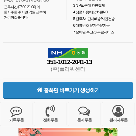
FAX. 070-8740-9700
3
N Pay구매 간편결제
근무시간(07:00-21:00) 외
문자주문 주시면 익일 신속히
4
정품사용/재생화환NO
처리하겠습니다.
5
전국3시간내배송/사진전송
6
대표번호 문자주문가능
7
모바일 부고장-무료서비스
351-1012-2041-13
(주)플라워센터
홈화면 바로가기 생성하기
카톡주문
전화주문
문자주문
관리자주문