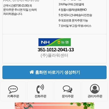
FAX. 070-8740-9700
3
N Pay구매 간편결제
근무시간(07:00-21:00) 외
문자주문 주시면 익일 신속히
4
정품사용/재생화환NO
처리하겠습니다.
5
전국3시간내배송/사진전송
6
대표번호 문자주문가능
7
모바일 부고장-무료서비스
351-1012-2041-13
(주)플라워센터
홈화면 바로가기 생성하기
카톡주문
전화주문
문자주문
관리자주문