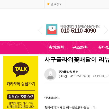
즐겨찾기
1666-4090
010-5110-4090
축하화환
근조화환
꽃다
사구플라워꽃배달이 리뉴
(주)플라워센터
0건
1,351,740회
19-01-17
안녕하세요.
홈페이지가 새로 리뉴얼오픈하였습니다.