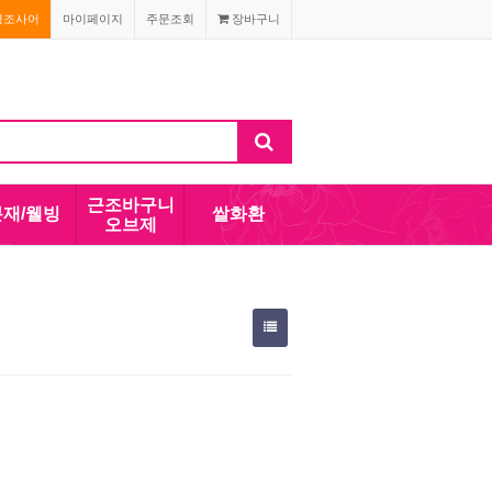
경조사어
마이페이지
주문조회
장바구니
근조바구니
분재/웰빙
쌀화환
오브제