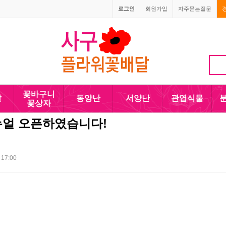
로그인
회원가입
자주묻는질문
1666-4090
010-5110-4090
꽃바구니
발
동양난
서양난
관엽식물
꽃상자
얼 오픈하였습니다!
 17:00