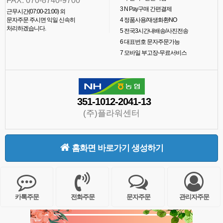
FAX. 070-8740-9700
3
N Pay구매 간편결제
근무시간(07:00-21:00) 외
문자주문 주시면 익일 신속히
4
정품사용/재생화환NO
처리하겠습니다.
5
전국3시간내배송/사진전송
6
대표번호 문자주문가능
7
모바일 부고장-무료서비스
351-1012-2041-13
(주)플라워센터
홈화면 바로가기 생성하기
카톡주문
전화주문
문자주문
관리자주문