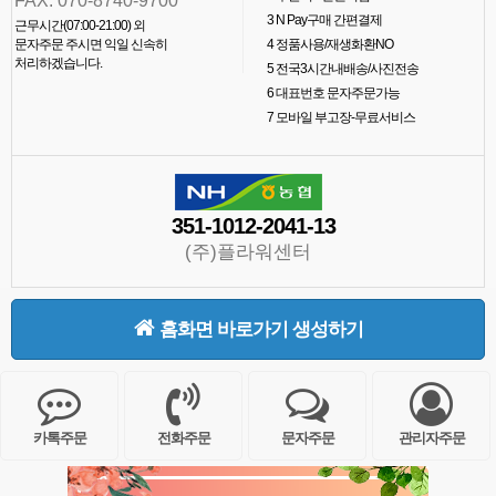
FAX. 070-8740-9700
3
N Pay구매 간편결제
근무시간(07:00-21:00) 외
문자주문 주시면 익일 신속히
4
정품사용/재생화환NO
처리하겠습니다.
5
전국3시간내배송/사진전송
6
대표번호 문자주문가능
7
모바일 부고장-무료서비스
351-1012-2041-13
(주)플라워센터
홈화면 바로가기 생성하기
카톡주문
전화주문
문자주문
관리자주문