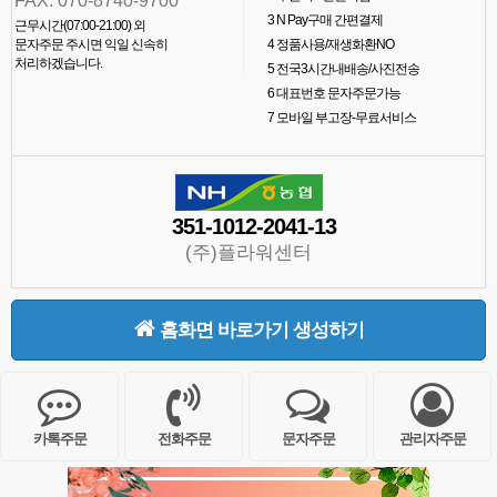
FAX. 070-8740-9700
3
N Pay구매 간편결제
근무시간(07:00-21:00) 외
문자주문 주시면 익일 신속히
4
정품사용/재생화환NO
처리하겠습니다.
5
전국3시간내배송/사진전송
6
대표번호 문자주문가능
7
모바일 부고장-무료서비스
351-1012-2041-13
(주)플라워센터
홈화면 바로가기 생성하기
카톡주문
전화주문
문자주문
관리자주문