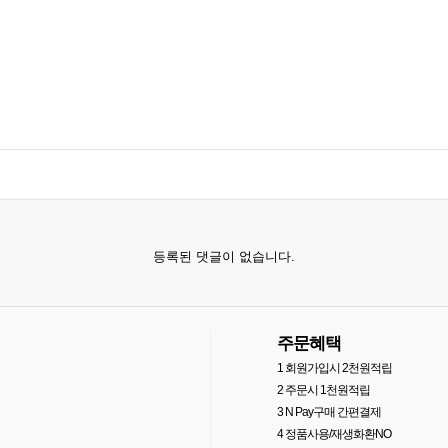
등록된 댓글이 없습니다.
주문혜택
1
회원가입시 2천원적립
2
주문시 1천원적립
3
N Pay구매 간편결제
4
정품사용/재생화환NO