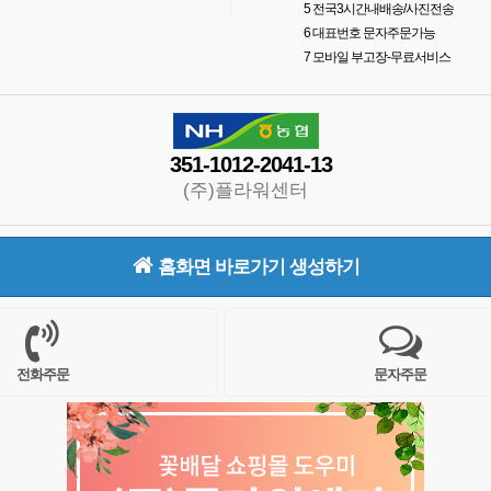
5
전국3시간내배송/사진전송
6
대표번호 문자주문가능
7
모바일 부고장-무료서비스
351-1012-2041-13
(주)플라워센터
홈화면 바로가기 생성하기
전화주문
문자주문