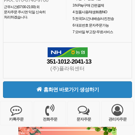
FAX. 070-8740-9700
3
N Pay구매 간편결제
근무시간(07:00-21:00) 외
문자주문 주시면 익일 신속히
4
정품사용/재생화환NO
처리하겠습니다.
5
전국3시간내배송/사진전송
6
대표번호 문자주문가능
7
모바일 부고장-무료서비스
351-1012-2041-13
(주)플라워센터
홈화면 바로가기 생성하기
카톡주문
전화주문
문자주문
관리자주문