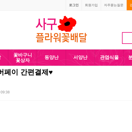
로그인
회원가입
자주묻는질문
1666-4090
010-5110-4090
꽃바구니
발
동양난
서양난
관엽식물
꽃상자
버페이 간편결제♥
 09:38