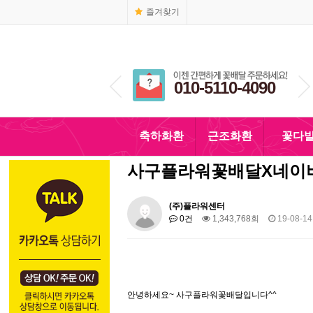
즐겨찾기
1666-4090
010-5110-4090
축하화환
근조화환
꽃다
사구플라워꽃배달X네이
(주)플라워센터
0건
1,343,768회
19-08-14
안녕하세요~ 사구플라워꽃배달입니다^^