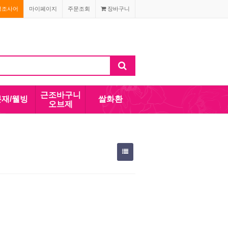
경조사어
마이페이지
주문조회
장바구니
근조바구니
분재/웰빙
쌀화환
오브제