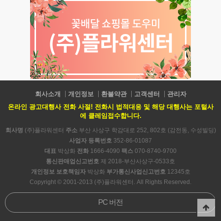
회사소개
개인정보
환불약관
고객센터
관리자
온라인 광고대행사 전화 사절! 전화시 법적대응 및 해당 대행사는 포털사
에 클레임접수합니다.
회사명
(주)플라워센터
주소
부산 사상구 학감대로 252, 802호 (감전동, 수성빌딩)
사업자 등록번호
352-86-01087
대표
박상화
전화
1666-4090
팩스
070-8740-9700
통신판매업신고번호
제 2018-부산사상구-0533호
개인정보 보호책임자
박상화
부가통신사업신고번호
12345호
Copyright © 2001-2013 (주)플라워센터. All Rights Reserved.
PC 버전