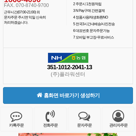
2
주문시 1천원적립
FAX. 070-8740-9700
3
N Pay구매 간편결제
근무시간(07:00-21:00) 외
문자주문 주시면 익일 신속히
4
정품사용/재생화환NO
처리하겠습니다.
5
전국3시간내배송/사진전송
6
대표번호 문자주문가능
7
모바일 부고장-무료서비스
351-1012-2041-13
(주)플라워센터
홈화면 바로가기 생성하기
카톡주문
전화주문
문자주문
관리자주문