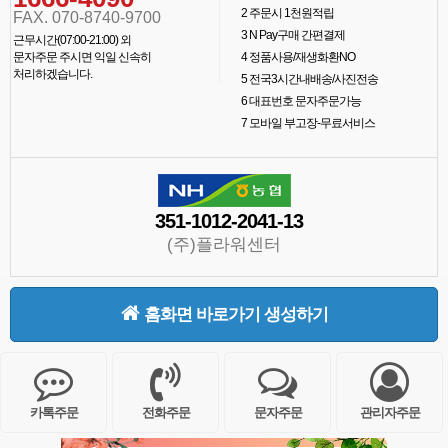
2
주문시 1천원적립
FAX. 070-8740-9700
3
N Pay구매 간편결제
근무시간(07:00-21:00) 외
문자주문 주시면 익일 신속히
4
정품사용/재생화환NO
처리하겠습니다.
5
전국3시간내배송/사진전송
6
대표번호 문자주문가능
7
모바일 부고장-무료서비스
351-1012-2041-13
(주)플라워센터
홈화면 바로가기 생성하기
카톡주문
전화주문
문자주문
관리자주문