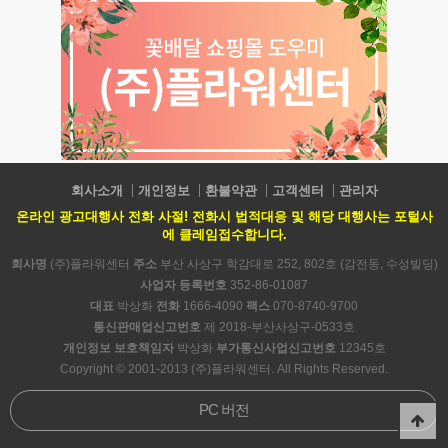
회사소개
개인정보
환불약관
고객센터
관리자
온라인 광고대행사 전화 사절! 전화시 법적대응 및 해당 대행사는 포털사
에 클레임접수합니다.
회사명
(주)플라워센터
주소
부산 사상구 학감대로 252, 802호 (감전동, 수성빌딩)
사업자 등록번호
352-86-01087
대표
박상화
전화
1666-4090
팩스
070-8740-9700
통신판매업신고번호
제 2018-부산사상구-0533호
개인정보 보호책임자
박상화
부가통신사업신고번호
12345호
Copyright © 2001-2013 (주)플라워센터. All Rights Reserved.
PC 버전