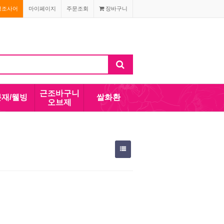
경조사어
마이페이지
주문조회
장바구니
근조바구니
분재/웰빙
쌀화환
오브제