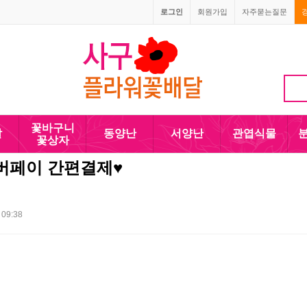
로그인
회원가입
자주묻는질문
꽃바구니
발
동양난
서양난
관엽식물
꽃상자
버페이 간편결제♥
 09:38