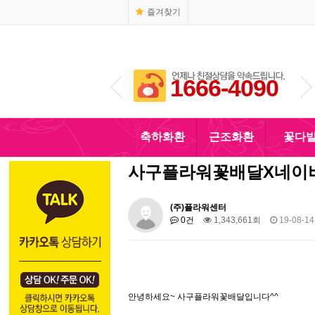
즐겨찾기
1666-4090
010-5110-4090
축하화환
근조화환
꽃다
사구플라워꽃배달X네이
(주)플라워센터
0건
1,343,661회
19-08-14
안녕하세요~ 사구플라워꽃배달입니다^^