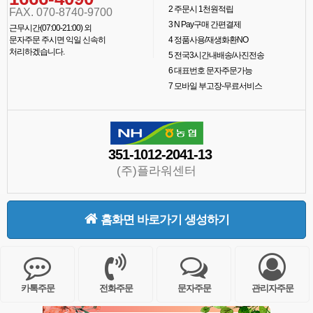
2
주문시 1천원적립
FAX. 070-8740-9700
3
N Pay구매 간편결제
근무시간(07:00-21:00) 외
문자주문 주시면 익일 신속히
4
정품사용/재생화환NO
처리하겠습니다.
5
전국3시간내배송/사진전송
6
대표번호 문자주문가능
7
모바일 부고장-무료서비스
351-1012-2041-13
(주)플라워센터
홈화면 바로가기 생성하기
카톡주문
전화주문
문자주문
관리자주문