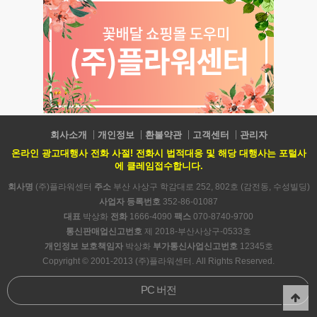
회사소개
개인정보
환불약관
고객센터
관리자
온라인 광고대행사 전화 사절! 전화시 법적대응 및 해당 대행사는 포털사
에 클레임접수합니다.
회사명
(주)플라워센터
주소
부산 사상구 학감대로 252, 802호 (감전동, 수성빌딩)
사업자 등록번호
352-86-01087
대표
박상화
전화
1666-4090
팩스
070-8740-9700
통신판매업신고번호
제 2018-부산사상구-0533호
개인정보 보호책임자
박상화
부가통신사업신고번호
12345호
Copyright © 2001-2013 (주)플라워센터. All Rights Reserved.
PC 버전