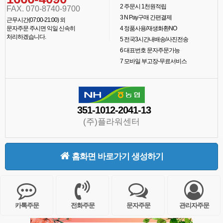
2
주문시 1천원적립
FAX. 070-8740-9700
3
N Pay구매 간편결제
근무시간(07:00-21:00) 외
문자주문 주시면 익일 신속히
4
정품사용/재생화환NO
처리하겠습니다.
5
전국3시간내배송/사진전송
6
대표번호 문자주문가능
7
모바일 부고장-무료서비스
351-1012-2041-13
(주)플라워센터
홈화면 바로가기 생성하기
카톡주문
전화주문
문자주문
관리자주문