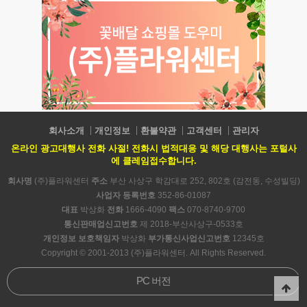
회사소개
개인정보
환불약관
고객센터
관리자
온라인 광고대행사 전화 사절! 전화시 법적대응 및 해당 대행사는 포털사
에 클레임접수합니다.
회사명
(주)플라워센터
주소
부산 사상구 학감대로 252, 802호 (감전동, 수성빌딩)
사업자 등록번호
352-86-01087
대표
박상화
전화
1666-4090
팩스
070-8740-9700
통신판매업신고번호
제 2018-부산사상구-0533호
개인정보 보호책임자
박상화
부가통신사업신고번호
12345호
Copyright © 2001-2013 (주)플라워센터. All Rights Reserved.
PC 버전