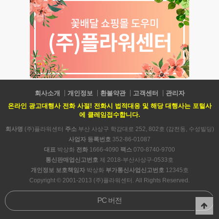
회사소개
개인정보
환불약관
고객센터
관리자
온라인 광고대행사 전화 사절! 전화시 법적대응 및 해당 대행사는 포털사
에 클레임접수합니다.
회사명
(주)플라워센터
주소
부산 사상구 학감대로 252, 802호 (감전동, 수성빌딩)
사업자 등록번호
352-86-01087
대표
박상화
전화
1666-4090
팩스
070-8740-9700
통신판매업신고번호
제 2018-부산사상구-0533호
개인정보 보호책임자
박상화
부가통신사업신고번호
12345호
Copyright © 2001-2013 (주)플라워센터. All Rights Reserved.
PC 버전