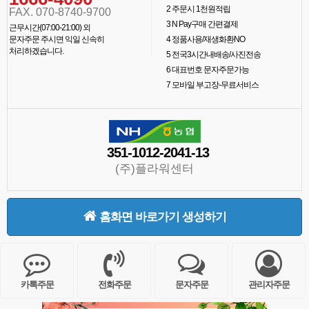
2
주문시 1천원적립
FAX. 070-8740-9700
3
N Pay구매 간편결제
근무시간(07:00-21:00) 외
문자주문 주시면 익일 신속히
4
정품사용/재생화환NO
처리하겠습니다.
5
전국3시간내배송/사진전송
6
대표번호 문자주문가능
7
모바일 부고장-무료서비스
351-1012-2041-13
(주)플라워센터
홈화면 바로가기 생성하기
카톡주문
전화주문
문자주문
관리자주문