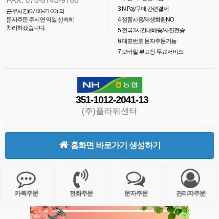
FAX. 070-8740-9700
3
N Pay구매 간편결제
근무시간(07:00-21:00) 외
문자주문 주시면 익일 신속히
4
정품사용/재생화환NO
처리하겠습니다.
5
전국3시간내배송/사진전송
6
대표번호 문자주문가능
7
모바일 부고장-무료서비스
351-1012-2041-13
(주)플라워센터
홈화면 바로가기 생성하기
카톡주문
전화주문
문자주문
관리자주문