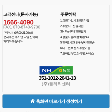
고객센터(문자가능)
주문혜택
1666-4090
1
회원가입시 2천원적립
2
주문시 1천원적립
FAX. 070-8740-9700
3
N Pay구매 간편결제
근무시간(07:00-21:00) 외
문자주문 주시면 익일 신속히
4
정품사용/재생화환NO
처리하겠습니다.
5
전국3시간내배송/사진전송
6
대표번호 문자주문가능
7
모바일 부고장-무료서비스
351-1012-2041-13
(주)플라워센터
홈화면 바로가기 생성하기