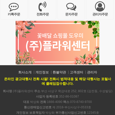
카톡주문
전화주문
문자주문
관리자주문
회사소개
개인정보
환불약관
고객센터
관리자
온라인 광고대행사 전화 사절! 전화시 법적대응 및 해당 대행사는 포털사
에 클레임접수합니다.
회사명
(주)플라워센터
주소
부산 사상구 학감대로 252, 802호 (감전동, 수성빌딩)
사업자 등록번호
352-86-01087
대표
박상화
전화
1666-4090
팩스
070-8740-9700
통신판매업신고번호
제 2018-부산사상구-0533호
개인정보 보호책임자
박상화
부가통신사업신고번호
12345호