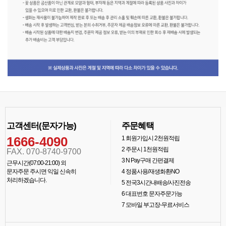
고객센터(문자가능)
주문혜택
1666-4090
1
회원가입시 2천원적립
2
주문시 1천원적립
FAX. 070-8740-9700
3
N Pay구매 간편결제
근무시간(07:00-21:00) 외
문자주문 주시면 익일 신속히
4
정품사용/재생화환NO
처리하겠습니다.
5
전국3시간내배송/사진전송
6
대표번호 문자주문가능
7
모바일 부고장-무료서비스