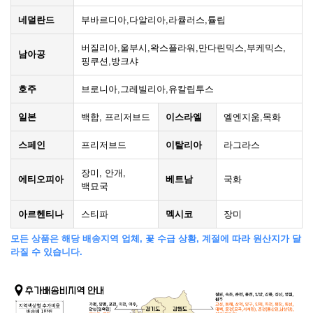
네덜란드
부바르디아,다알리아,라큘러스,튤립
버질리아,울부시,왁스플라워,만다린믹스,부케믹스,
남아공
핑쿠션,방크샤
호주
브로니아,그레빌리아,유칼립투스
일본
백합, 프리저브드
이스라엘
엘엔지움,목화
스페인
프리저브드
이탈리아
라그라스
장미, 안개,
에티오피아
베트남
국화
백묘국
아르헨티나
스티파
멕시코
장미
모든 상품은 해당 배송지역 업체, 꽃 수급 상황, 계절에 따라 원산지가 달
라질 수 있습니다.