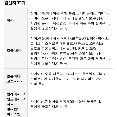
원산지 표기
장미,국화,카네이션,백합,튤립,글라디올러스,거베라,
아이리스,프리지아,카라,안개꽃,관엽식물,동양란,
국산
서양란,분재 다육선인장, 부자재(화분,화병,꽃바구니,
꽃상자,꽃포장재,리본 등)
장미,국화,카네이션,거베라,골든볼,다알리아,금어초,
르네브,미스터블루,메리골드,대국,소철,스타치스,
스토크 퐁퐁소국,시네신스,천일홍,백합,튤립,
중국/대만
프리지아,해바라기,후룩스,석죽,관엽식물,동양란,
서양란,분재,다육선인장, 부자재(화분,화병,꽃바구니,
꽃상자,꽃포장재,리본 등)
카네이션,수국,레몬잎,프리저브드,골든볼,다알리아,
콜롬비아/
부바르디아,라넌큘러스,아스틸베,아이리스,안개,
코스타리카
카라,튤립
말레이시아/
인도네시아/
카네이션,관엽식물,부자재(화분,화병,꽃바구니,
태국/
꽃상자,꽃포장재,리본 등)
필리핀/
파키스탄