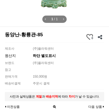
1
/
1
동양난-황룡관-85
0
제조사
(주)플라워센터
원산지
하단 별도표시
브랜드
(주)플라워센터
참고
판매가격
150,000원
배송비결제
주문시 결제
사진과 실제상품은
계절
과
배송지역
에 따라
차이
가 날 수 있습니다.
이전상품
다음 상품