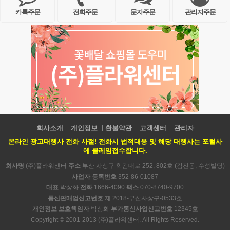
카톡주문
전화주문
문자주문
관리자주문
회사소개
개인정보
환불약관
고객센터
관리자
온라인 광고대행사 전화 사절! 전화시 법적대응 및 해당 대행사는 포털사
에 클레임접수합니다.
회사명
(주)플라워센터
주소
부산 사상구 학감대로 252, 802호 (감전동, 수성빌딩)
사업자 등록번호
352-86-01087
대표
박상화
전화
1666-4090
팩스
070-8740-9700
통신판매업신고번호
제 2018-부산사상구-0533호
개인정보 보호책임자
박상화
부가통신사업신고번호
12345호
Copyright © 2001-2013 (주)플라워센터. All Rights Reserved.