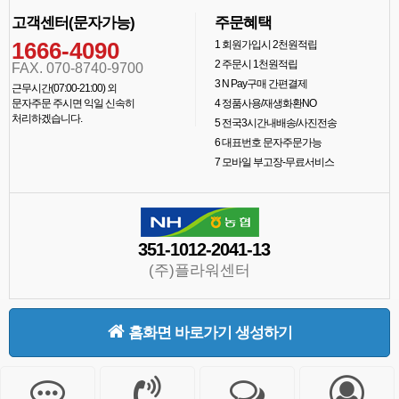
고객센터(문자가능)
주문혜택
1666-4090
1
회원가입시 2천원적립
2
주문시 1천원적립
FAX. 070-8740-9700
3
N Pay구매 간편결제
근무시간(07:00-21:00) 외
문자주문 주시면 익일 신속히
4
정품사용/재생화환NO
처리하겠습니다.
5
전국3시간내배송/사진전송
6
대표번호 문자주문가능
7
모바일 부고장-무료서비스
351-1012-2041-13
(주)플라워센터
홈화면 바로가기 생성하기