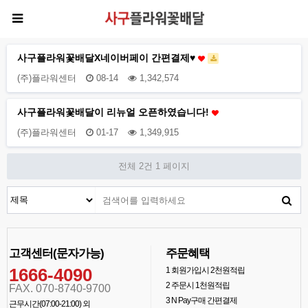
사구플라워꽃배달X네이버페이 간편결제♥
(주)플라워센터
08-14
1,342,574
사구플라워꽃배달이 리뉴얼 오픈하였습니다!
(주)플라워센터
01-17
1,349,915
전체 2건
1 페이지
고객센터(문자가능)
주문혜택
1666-4090
1
회원가입시 2천원적립
2
주문시 1천원적립
FAX. 070-8740-9700
3
N Pay구매 간편결제
근무시간(07:00-21:00) 외