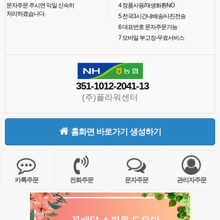
문자주문 주시면 익일 신속히
4
정품사용/재생화환NO
처리하겠습니다.
5
전국3시간내배송/사진전송
6
대표번호 문자주문가능
7
모바일 부고장-무료서비스
351-1012-2041-13
(주)플라워센터
홈화면 바로가기 생성하기
카톡주문
전화주문
문자주문
관리자주문