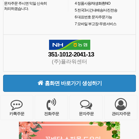
문자주문 주시면 익일 신속히
4
정품사용/재생화환NO
처리하겠습니다.
5
전국3시간내배송/사진전송
6
대표번호 문자주문가능
7
모바일 부고장-무료서비스
351-1012-2041-13
(주)플라워센터
홈화면 바로가기 생성하기
카톡주문
전화주문
문자주문
관리자주문