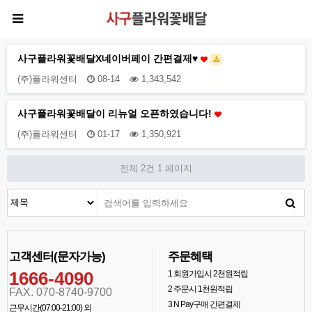
사구플라워꽃배달X네이버페이 간편결제♥
(주)플라워센터
08-14
1,343,542
사구플라워꽃배달이 리뉴얼 오픈하였습니다!
(주)플라워센터
01-17
1,350,921
전체 2건
1 페이지
고객센터(문자가능)
주문혜택
1666-4090
1
회원가입시 2천원적립
2
주문시 1천원적립
FAX. 070-8740-9700
3
N Pay구매 간편결제
근무시간(07:00-21:00) 외