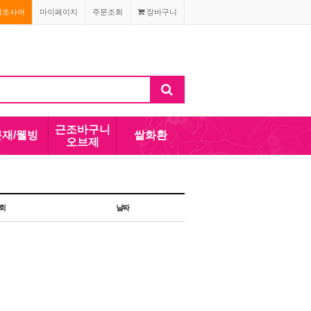
경조사어
마이페이지
주문조회
장바구니
근조바구니
분재/웰빙
쌀화환
오브제
회
날짜