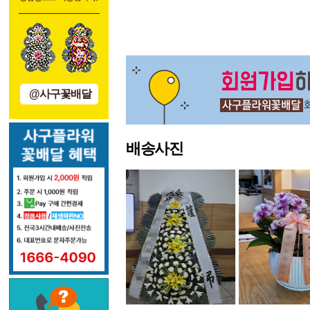
처음
이전
@사구꽃배달
배송사진