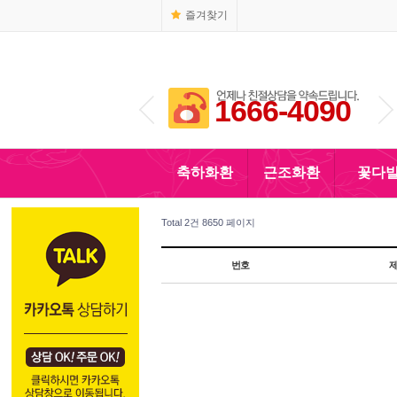
즐겨찾기
1666-4090
010-5110-4090
축하화환
근조화환
꽃다
Total 2건
8650 페이지
번호