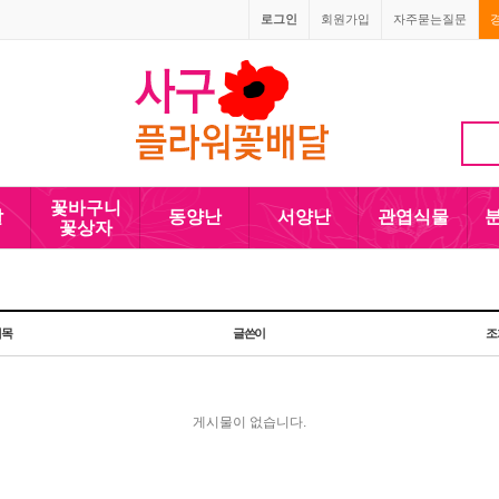
로그인
회원가입
자주묻는질문
010-5110-4090
꽃바구니
발
동양난
서양난
관엽식물
꽃상자
제목
글쓴이
조
게시물이 없습니다.