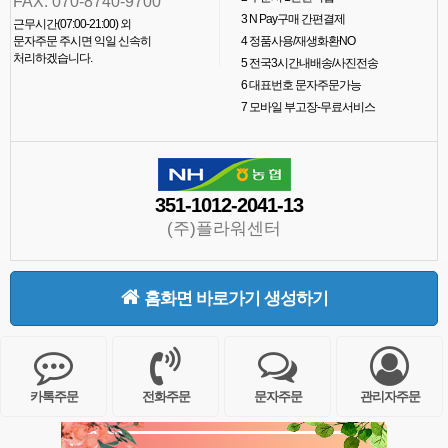
FAX. 070-8740-9700
3
N Pay구매 간편결제
근무시간(07:00-21:00) 외
문자주문 주시면 익일 신속히
4
정품사용/재생화환NO
처리하겠습니다.
5
전국3시간내배송/사진전송
6
대표번호 문자주문가능
7
모바일 부고장-무료서비스
351-1012-2041-13
(주)플라워센터
홈화면 바로가기 생성하기
카톡주문
전화주문
문자주문
관리자주문