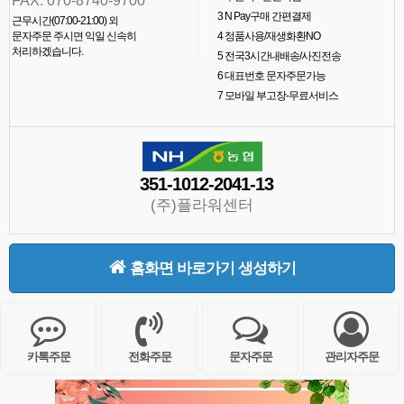
FAX. 070-8740-9700
3
N Pay구매 간편결제
근무시간(07:00-21:00) 외
문자주문 주시면 익일 신속히
4
정품사용/재생화환NO
처리하겠습니다.
5
전국3시간내배송/사진전송
6
대표번호 문자주문가능
7
모바일 부고장-무료서비스
351-1012-2041-13
(주)플라워센터
홈화면 바로가기 생성하기
카톡주문
전화주문
문자주문
관리자주문