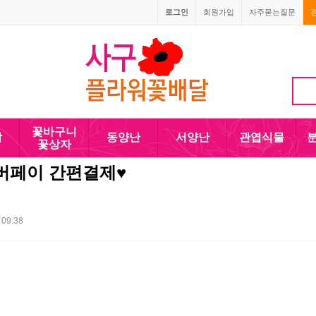
로그인
회원가입
자주묻는질문
010-5110-4090
꽃바구니
발
동양난
서양난
관엽식물
꽃상자
버페이 간편결제♥
 09:38