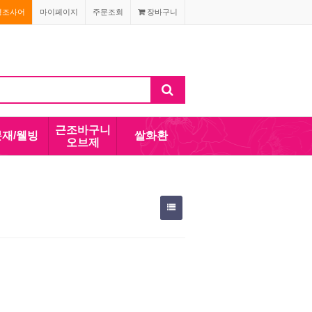
경조사어
마이페이지
주문조회
장바구니
근조바구니
분재/웰빙
쌀화환
오브제