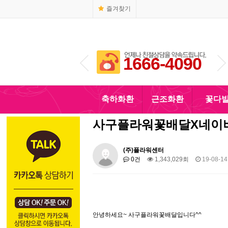
즐겨찾기
1666-4090
010-5110-4090
축하화환
근조화환
꽃다
사구플라워꽃배달X네이
(주)플라워센터
0건
1,343,029회
19-08-14
안녕하세요~ 사구플라워꽃배달입니다^^