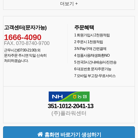
더보기 +
고객센터(문자가능)
주문혜택
1666-4090
1
회원가입시 2천원적립
2
주문시 1천원적립
FAX. 070-8740-9700
3
N Pay구매 간편결제
근무시간(07:00-21:00) 외
문자주문 주시면 익일 신속히
4
정품사용/재생화환NO
처리하겠습니다.
5
전국3시간내배송/사진전송
6
대표번호 문자주문가능
7
모바일 부고장-무료서비스
351-1012-2041-13
(주)플라워센터
홈화면 바로가기 생성하기