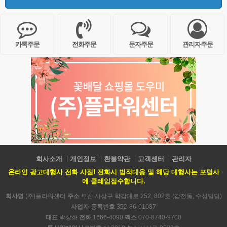
카톡주문
전화주문
문자주문
관리자주문
회사소개
개인정보
환불약관
고객센터
관리자
온라인 광고대행사 전화 사절! 전화시 법적대응 및 해당 대행사는 포털사
에 클레임접수합니다.
회사명
(주)플라워센터
주소
부산 사상구 학감대로 252, 802호 (감전동, 수성빌딩)
사업자 등록번호
352-86-01087
대표
박상화
전화
1666-4090
팩스
070-8740-9700