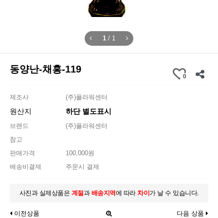
1
/
1
동양난-채홍-119
0
제조사
(주)플라워센터
원산지
하단 별도표시
브랜드
(주)플라워센터
참고
판매가격
100,000원
배송비결제
주문시 결제
사진과 실제상품은
계절
과
배송지역
에 따라
차이
가 날 수 있습니다.
이전상품
다음 상품