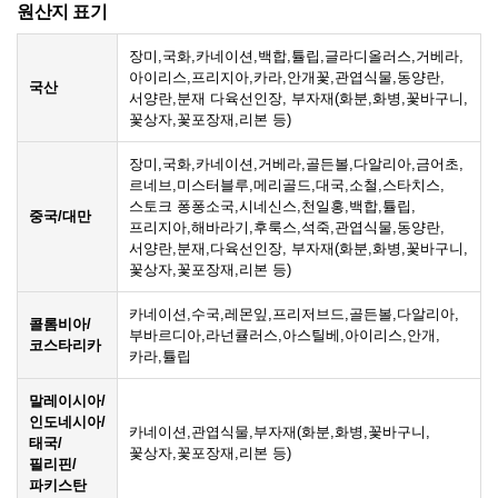
원산지 표기
장미,국화,카네이션,백합,튤립,글라디올러스,거베라,
아이리스,프리지아,카라,안개꽃,관엽식물,동양란,
국산
서양란,분재 다육선인장, 부자재(화분,화병,꽃바구니,
꽃상자,꽃포장재,리본 등)
장미,국화,카네이션,거베라,골든볼,다알리아,금어초,
르네브,미스터블루,메리골드,대국,소철,스타치스,
스토크 퐁퐁소국,시네신스,천일홍,백합,튤립,
중국/대만
프리지아,해바라기,후룩스,석죽,관엽식물,동양란,
서양란,분재,다육선인장, 부자재(화분,화병,꽃바구니,
꽃상자,꽃포장재,리본 등)
카네이션,수국,레몬잎,프리저브드,골든볼,다알리아,
콜롬비아/
부바르디아,라넌큘러스,아스틸베,아이리스,안개,
코스타리카
카라,튤립
말레이시아/
인도네시아/
카네이션,관엽식물,부자재(화분,화병,꽃바구니,
태국/
꽃상자,꽃포장재,리본 등)
필리핀/
파키스탄