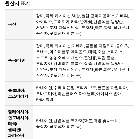
원산지 표기
장미,국화,카네이션,백합,튤립,글라디올러스,거베라,
아이리스,프리지아,카라,안개꽃,관엽식물,동양란,
국산
서양란,분재 다육선인장, 부자재(화분,화병,꽃바구니,
꽃상자,꽃포장재,리본 등)
장미,국화,카네이션,거베라,골든볼,다알리아,금어초,
르네브,미스터블루,메리골드,대국,소철,스타치스,
스토크 퐁퐁소국,시네신스,천일홍,백합,튤립,
중국/대만
프리지아,해바라기,후룩스,석죽,관엽식물,동양란,
서양란,분재,다육선인장, 부자재(화분,화병,꽃바구니,
꽃상자,꽃포장재,리본 등)
카네이션,수국,레몬잎,프리저브드,골든볼,다알리아,
콜롬비아/
부바르디아,라넌큘러스,아스틸베,아이리스,안개,
코스타리카
카라,튤립
말레이시아/
인도네시아/
카네이션,관엽식물,부자재(화분,화병,꽃바구니,
태국/
꽃상자,꽃포장재,리본 등)
필리핀/
파키스탄