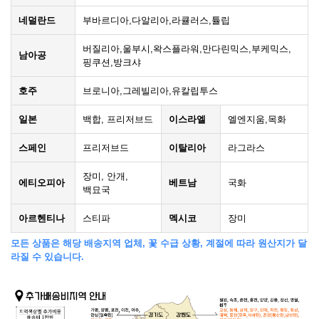
네덜란드
부바르디아,다알리아,라큘러스,튤립
버질리아,울부시,왁스플라워,만다린믹스,부케믹스,
남아공
핑쿠션,방크샤
호주
브로니아,그레빌리아,유칼립투스
일본
백합, 프리저브드
이스라엘
엘엔지움,목화
스페인
프리저브드
이탈리아
라그라스
장미, 안개,
에티오피아
베트남
국화
백묘국
아르헨티나
스티파
멕시코
장미
모든 상품은 해당 배송지역 업체, 꽃 수급 상황, 계절에 따라 원산지가 달
라질 수 있습니다.