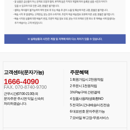
고객센터(문자가능)
주문혜택
1666-4090
1
회원가입시 2천원적립
2
주문시 1천원적립
FAX. 070-8740-9700
3
N Pay구매 간편결제
근무시간(07:00-21:00) 외
문자주문 주시면 익일 신속히
4
정품사용/재생화환NO
처리하겠습니다.
5
전국3시간내배송/사진전송
6
대표번호 문자주문가능
7
모바일 부고장-무료서비스