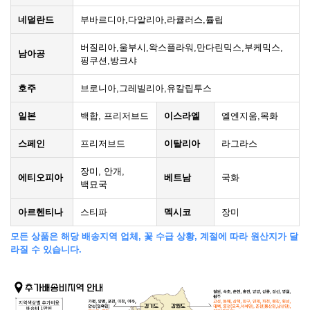
네덜란드
부바르디아,다알리아,라큘러스,튤립
버질리아,울부시,왁스플라워,만다린믹스,부케믹스,
남아공
핑쿠션,방크샤
호주
브로니아,그레빌리아,유칼립투스
일본
백합, 프리저브드
이스라엘
엘엔지움,목화
스페인
프리저브드
이탈리아
라그라스
장미, 안개,
에티오피아
베트남
국화
백묘국
아르헨티나
스티파
멕시코
장미
모든 상품은 해당 배송지역 업체, 꽃 수급 상황, 계절에 따라 원산지가 달
라질 수 있습니다.