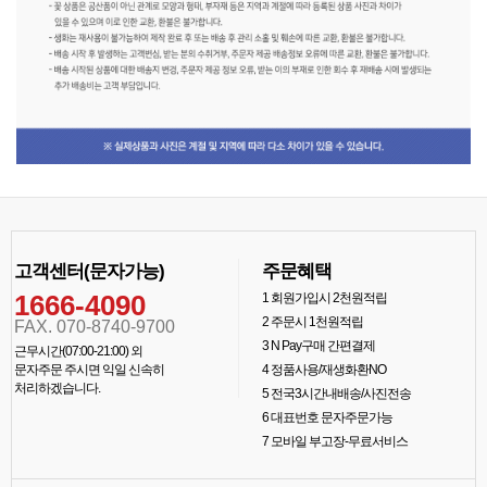
고객센터(문자가능)
주문혜택
1666-4090
1
회원가입시 2천원적립
2
주문시 1천원적립
FAX. 070-8740-9700
3
N Pay구매 간편결제
근무시간(07:00-21:00) 외
문자주문 주시면 익일 신속히
4
정품사용/재생화환NO
처리하겠습니다.
5
전국3시간내배송/사진전송
6
대표번호 문자주문가능
7
모바일 부고장-무료서비스