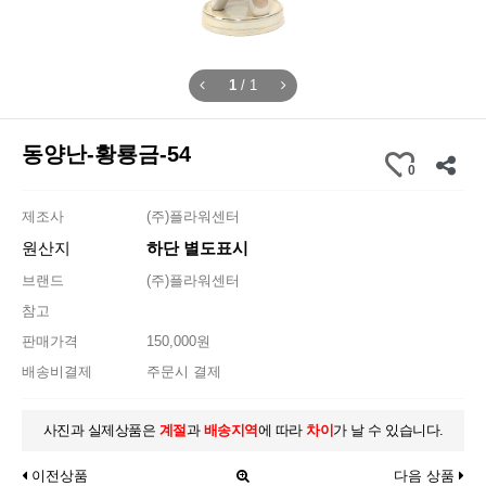
1
/
1
동양난-황룡금-54
0
제조사
(주)플라워센터
원산지
하단 별도표시
브랜드
(주)플라워센터
참고
판매가격
150,000원
배송비결제
주문시 결제
사진과 실제상품은
계절
과
배송지역
에 따라
차이
가 날 수 있습니다.
이전상품
다음 상품