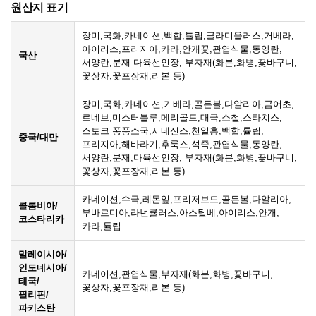
원산지 표기
장미,국화,카네이션,백합,튤립,글라디올러스,거베라,
아이리스,프리지아,카라,안개꽃,관엽식물,동양란,
국산
서양란,분재 다육선인장, 부자재(화분,화병,꽃바구니,
꽃상자,꽃포장재,리본 등)
장미,국화,카네이션,거베라,골든볼,다알리아,금어초,
르네브,미스터블루,메리골드,대국,소철,스타치스,
스토크 퐁퐁소국,시네신스,천일홍,백합,튤립,
중국/대만
프리지아,해바라기,후룩스,석죽,관엽식물,동양란,
서양란,분재,다육선인장, 부자재(화분,화병,꽃바구니,
꽃상자,꽃포장재,리본 등)
카네이션,수국,레몬잎,프리저브드,골든볼,다알리아,
콜롬비아/
부바르디아,라넌큘러스,아스틸베,아이리스,안개,
코스타리카
카라,튤립
말레이시아/
인도네시아/
카네이션,관엽식물,부자재(화분,화병,꽃바구니,
태국/
꽃상자,꽃포장재,리본 등)
필리핀/
파키스탄