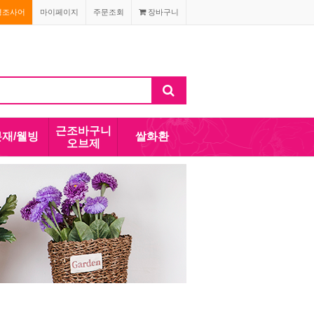
경조사어
마이페이지
주문조회
장바구니
근조바구니
분재/웰빙
쌀화환
오브제