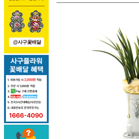
@사구꽃배달