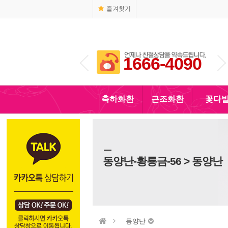
즐겨찾기
1666-4090
010-5110-4090
축하화환
근조화환
꽃다
동양난-황룡금-56 > 동양난
동양난