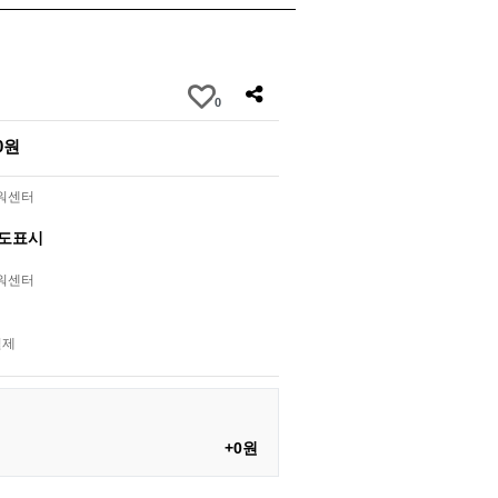
0
00원
라워센터
별도표시
라워센터
결제
+0원