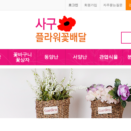
로그인
회원가입
자주묻는질문
010-5110-4090
꽃바구니
발
동양난
서양난
관엽식물
꽃상자