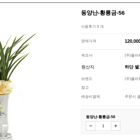
동양난-황룡금-56
사용후기 0 개
120,0
판매가격
제조사
(주)플
원산지
하단 
브랜드
(주)플
참고
배송비결제
주문시 
동양난-황룡금-56