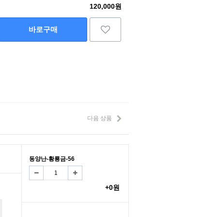
120,000원
바로구매
다음 상품
동양난-황룡금-56
+0원