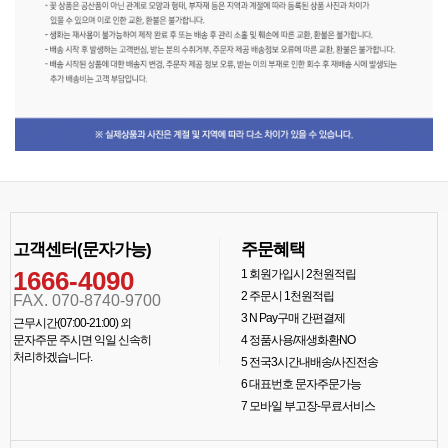
고객센터(문자가능)
주문혜택
1666-4090
1
회원가입시 2천원적립
2
주문시 1천원적립
FAX. 070-8740-9700
3
N Pay구매 간편결제
근무시간(07:00-21:00) 외
문자주문 주시면 익일 신속히
4
정품사용/재생화환NO
처리하겠습니다.
5
전국3시간내배송/사진전송
6
대표번호 문자주문가능
7
모바일 부고장-무료서비스