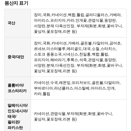
원산지 표기
장미,국화,카네이션,백합,튤립,글라디올러스,거베라,
아이리스,프리지아,카라,안개꽃,관엽식물,동양란,
국산
서양란,분재 다육선인장, 부자재(화분,화병,꽃바구니,
꽃상자,꽃포장재,리본 등)
장미,국화,카네이션,거베라,골든볼,다알리아,금어초,
르네브,미스터블루,메리골드,대국,소철,스타치스,
스토크 퐁퐁소국,시네신스,천일홍,백합,튤립,
중국/대만
프리지아,해바라기,후룩스,석죽,관엽식물,동양란,
서양란,분재,다육선인장, 부자재(화분,화병,꽃바구니,
꽃상자,꽃포장재,리본 등)
카네이션,수국,레몬잎,프리저브드,골든볼,다알리아,
콜롬비아/
부바르디아,라넌큘러스,아스틸베,아이리스,안개,
코스타리카
카라,튤립
말레이시아/
인도네시아/
카네이션,관엽식물,부자재(화분,화병,꽃바구니,
태국/
꽃상자,꽃포장재,리본 등)
필리핀/
파키스탄