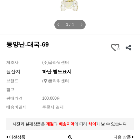
1
/
1
동양난-대국-69
0
제조사
(주)플라워센터
원산지
하단 별도표시
브랜드
(주)플라워센터
참고
판매가격
100,000원
배송비결제
주문시 결제
사진과 실제상품은
계절
과
배송지역
에 따라
차이
가 날 수 있습니다.
이전상품
다음 상품