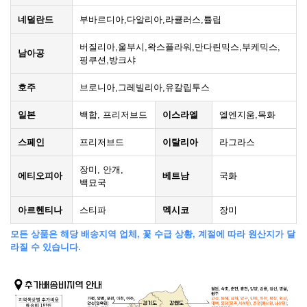
네덜란드
부바르디아,다알리아,라큘러스,튤립
버질리아,울부시,왁스플라워,만다린믹스,부케믹스,
남아공
핑쿠션,방크샤
호주
브로니아,그레빌리아,유칼립투스
일본
백합, 프리저브드
이스라엘
엘엔지움,목화
스페인
프리저브드
이탈리아
라그라스
장미, 안개,
에티오피아
베트남
국화
백묘국
아르헨티나
스티파
멕시코
장미
모든 상품은 해당 배송지역 업체, 꽃 수급 상황, 계절에 따라 원산지가 달
라질 수 있습니다.