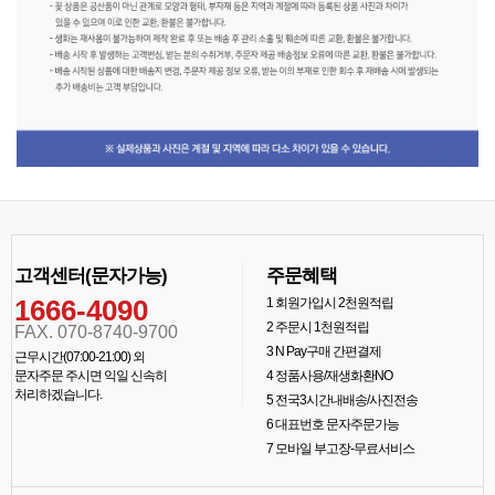
고객센터(문자가능)
주문혜택
1666-4090
1
회원가입시 2천원적립
2
주문시 1천원적립
FAX. 070-8740-9700
3
N Pay구매 간편결제
근무시간(07:00-21:00) 외
문자주문 주시면 익일 신속히
4
정품사용/재생화환NO
처리하겠습니다.
5
전국3시간내배송/사진전송
6
대표번호 문자주문가능
7
모바일 부고장-무료서비스