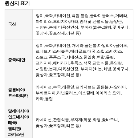
원산지 표기
장미,국화,카네이션,백합,튤립,글라디올러스,거베라,
아이리스,프리지아,카라,안개꽃,관엽식물,동양란,
국산
서양란,분재 다육선인장, 부자재(화분,화병,꽃바구니,
꽃상자,꽃포장재,리본 등)
장미,국화,카네이션,거베라,골든볼,다알리아,금어초,
르네브,미스터블루,메리골드,대국,소철,스타치스,
스토크 퐁퐁소국,시네신스,천일홍,백합,튤립,
중국/대만
프리지아,해바라기,후룩스,석죽,관엽식물,동양란,
서양란,분재,다육선인장, 부자재(화분,화병,꽃바구니,
꽃상자,꽃포장재,리본 등)
카네이션,수국,레몬잎,프리저브드,골든볼,다알리아,
콜롬비아/
부바르디아,라넌큘러스,아스틸베,아이리스,안개,
코스타리카
카라,튤립
말레이시아/
인도네시아/
카네이션,관엽식물,부자재(화분,화병,꽃바구니,
태국/
꽃상자,꽃포장재,리본 등)
필리핀/
파키스탄