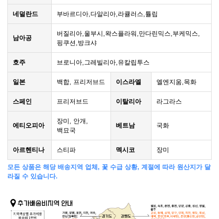
네덜란드
부바르디아,다알리아,라큘러스,튤립
버질리아,울부시,왁스플라워,만다린믹스,부케믹스,
남아공
핑쿠션,방크샤
호주
브로니아,그레빌리아,유칼립투스
일본
백합, 프리저브드
이스라엘
엘엔지움,목화
스페인
프리저브드
이탈리아
라그라스
장미, 안개,
에티오피아
베트남
국화
백묘국
아르헨티나
스티파
멕시코
장미
모든 상품은 해당 배송지역 업체, 꽃 수급 상황, 계절에 따라 원산지가 달
라질 수 있습니다.