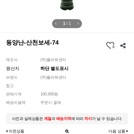
1
/
1
동양난-산천보세-74
0
제조사
(주)플라워센터
원산지
하단 별도표시
브랜드
(주)플라워센터
참고
판매가격
100,000원
배송비결제
주문시 결제
사진과 실제상품은
계절
과
배송지역
에 따라
차이
가 날 수 있습니다.
이전상품
다음 상품